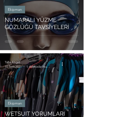
Ekipman
NUMARALI YÜZME
GÖZLÜĞÜ TAVSİYELERİ
Taha Engin
10 Tem 2021
1 dakikada okunur
Ekipman
WETSUIT YORUMLARI