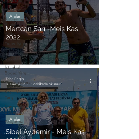
Rehberler
Ekipman
Anılar
Antrenman
Bilgisi
Mertcan Sarı -Meis Kaş
Anılar
2022
Yeme İçme
Gezi
Çocuklar
İstanbul
Boğaz Yarışı
Taha Engin
Aquamasters
30 Haz 2022
3 dakikada okunur
Kaş - Meis
Yarışı
Çanakkale
Boğazı
Anılar
Araştırma
Sibel Aydemir - Meis Kaş