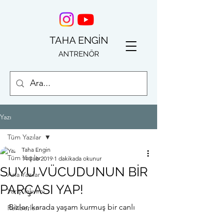
TAHA ENGİN
ANTRENÖR
Yazı
Tüm Yazılar
Taha Engin
Tüm Yazılar
14 Şub 2019
1 dakikada okunur
SUYU VÜCUDUNUN BİR
Ana Yazılar
PARÇASI YAP!
Yarış Takvimi
Bizler, karada yaşam kurmuş bir canlı 
Rehberler