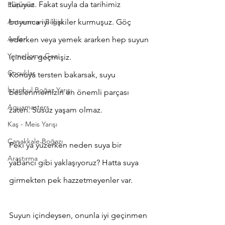
türüyüz. Fakat suyla da tarihimiz 
Ekipman
Antrenman Bilgisi
boyunca iyi ilişkiler kurmuşuz. Göç 
Anılar
ederken veya yemek ararken hep suyun 
Yeme İçme Gezi
içinden geçmişiz.
Çocuklar
Konuya tersten bakarsak, suyu 
İstanbul Boğaz Yarışı
beslenmemizin en önemli parçası 
Aquamasters
zaten. Susuz yaşam olmaz.
Kaş - Meis Yarışı
Çanakkale Boğazı
Peki ya yüzerken neden suya bir 
Araştırma
yabancı gibi yaklaşıyoruz? Hatta suya 
girmekten pek hazzetmeyenler var.
Suyun içindeysen, onunla iyi geçinmen 