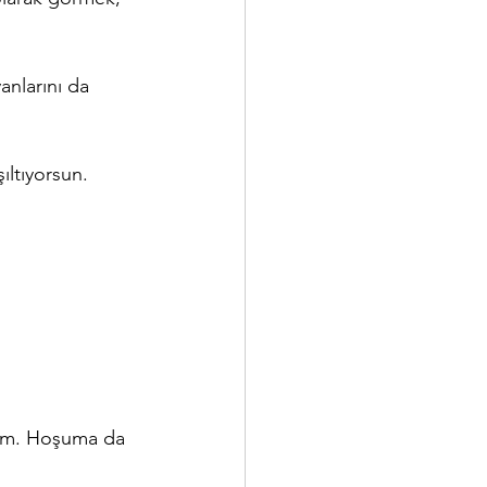
nlarını da 
ıltıyorsun. 
rdim. Hoşuma da 