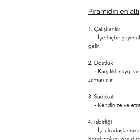
Piramidin en altı
1. Çalışkanlık
    - İşe hiçbir şeyin alternatifi yoktur. Değerli sonuçlar sıkı çalışma ve dikkatli planlamadan 
gelir.
2. Dostluk
    - Karşılıklı saygı ve bağlılıktan gelir. Hayatta en değerli şeylerden biridir ve kazanmak 
zaman alır.
3. Sadakat
    - Kendinize ve e
4. İşbirliği
    - İş arkadaşlarınıza karşı açık olun. Dinleyin ve uyum içinde çalışmaya isteklilik gösterin. 
Kendi yolunuzda dire