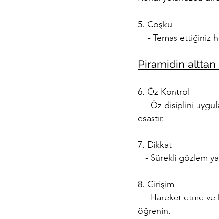
5. Coşku
    - Temas ettiğin
Piramidin alttan 
6. Öz Kontrol
   - Öz disiplini uyg
esastır.
7. Dikkat
   - Sürekli gözlem y
8. Girişim
   - Hareket etme ve 
öğrenin.