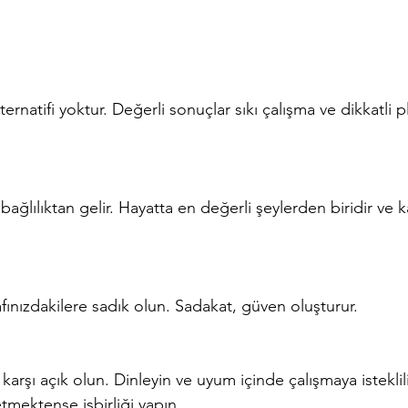
trafınızdakilere sadık olun. Sadakat, güven oluşturur.
tmektense işbirliği yapın.