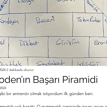
ırma
2024
2 dakikada okunur
den’ın Başarı Piramidi
2024
bi bir antrenör olmak istiyordum ilk günden beri. 
ematiği çok basitti. O matematik içerisinde insanı insan 