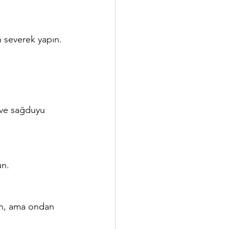
en severek yapın.
e ve sağduyu 
un.
yın, ama ondan 