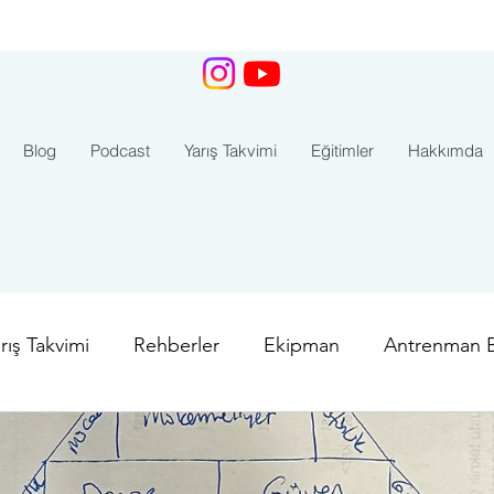
Blog
Podcast
Yarış Takvimi
Eğitimler
Hakkımda
rış Takvimi
Rehberler
Ekipman
Antrenman Bi
ar
İstanbul Boğaz Yarışı
Aquamasters
Kaş - 