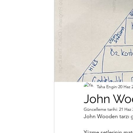
Çanakkale Boğazı
Araşt
Taha Engin
20 Haz 
John Woo
Güncelleme tarihi:
21 Haz 
John Wooden tarzı gi
Yüzme setlerinin mat