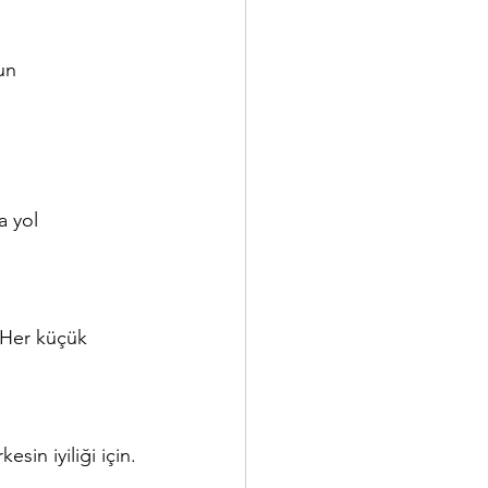
lun
a yol 
. Her küçük 
esin iyiliği için.