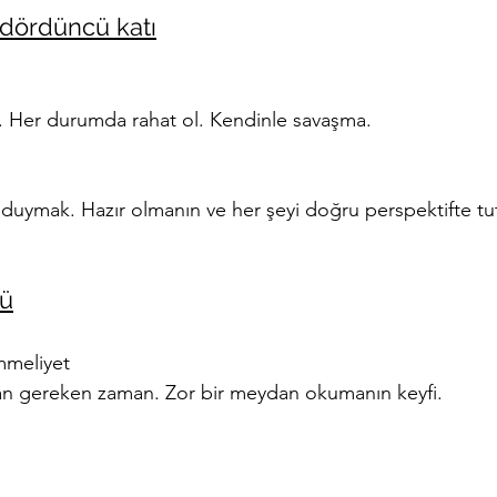
 dördüncü katı
l. Her durumda rahat ol. Kendinle savaşma.
ı duymak. Hazır olmanın ve her şeyi doğru perspektifte t
tü
mmeliyet
olman gereken zaman. Zor bir meydan okumanın keyfi.