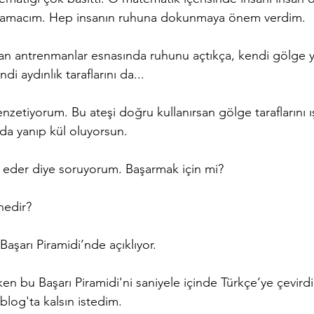
 amacım. Hep insanın ruhuna dokunmaya önem verdim. 
san antrenmanlar esnasında ruhunu açtıkça, kendi gölge ya
ndi aydınlık taraflarını da...
nzetiyorum. Bu ateşi doğru kullanırsan gölge taraflarını ış
a yanıp kül oluyorsun.
t eder diye soruyorum. Başarmak için mi?
nedir?
arı Piramidi’nde açıklıyor.
ken bu Başarı Piramidi'ni saniyele içinde Türkçe’ye çevi
blog'ta kalsın istedim. 