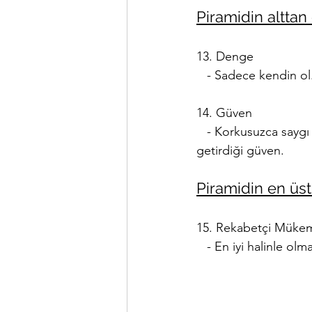
Piramidin alttan
13. Denge
   - Sadece kendin o
14. Güven
   - Korkusuzca sayg
getirdiği güven.
Piramidin en üs
15. Rekabetçi Müke
   - En iyi halinle 