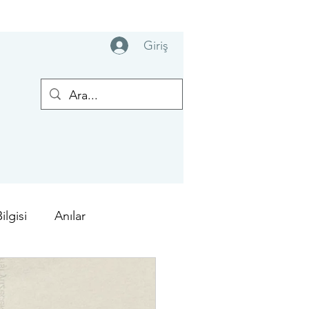
Giriş
lgisi
Anılar
Meis Yarışı