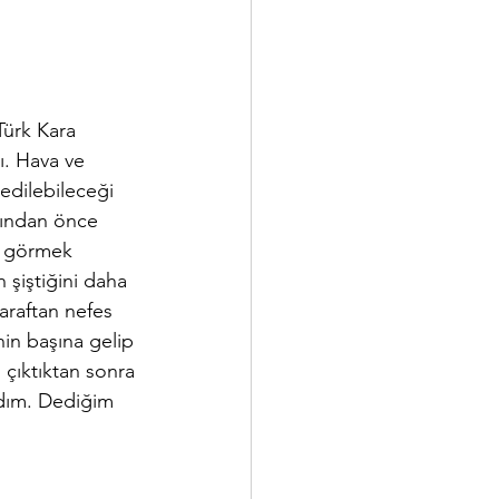
Türk Kara 
ı. Hava ve 
sedilebileceği 
rından önce 
 görmek 
 şiştiğini daha 
araftan nefes 
in başına gelip 
 çıktıktan sonra 
dım. Dediğim 