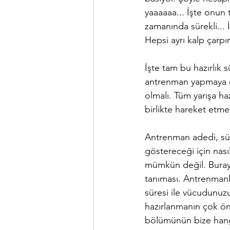
yaaaaaa... İşte onun
zamanında sürekli... 
Hepsi ayrı kalp çarpınt
İşte tam bu hazırlık s
antrenman yapmaya d
olmalı. Tüm yarışa haz
birlikte hareket etm
Antrenman adedi, süre
göstereceği için nas
mümkün değil. Buraya
tanıması. Antrenmanl
süresi ile vücudunuzu
hazırlanmanın çok ö
bölümünün bize hangi