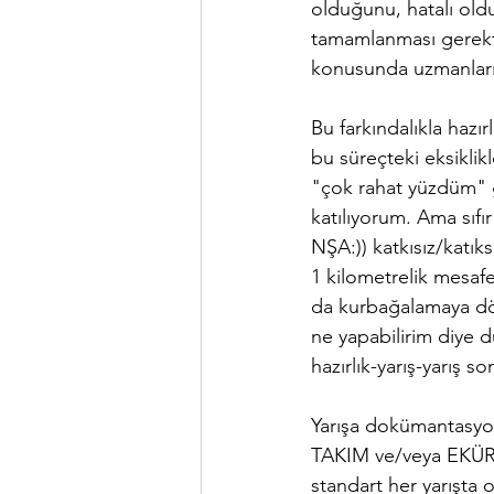
olduğunu, hatalı oldu
tamamlanması gerekti
konusunda uzmanların
Bu farkındalıkla haz
bu süreçteki eksiklikl
"çok rahat yüzdüm" g
katılıyorum. Ama sıfır
NŞA:)) katkısız/katı
1 kilometrelik mesafed
da kurbağalamaya dön
ne yapabilirim diye 
hazırlık-yarış-yarış
Yarışa dokümantasyon
TAKIM ve/veya EKÜRİ 
standart her yarışta 