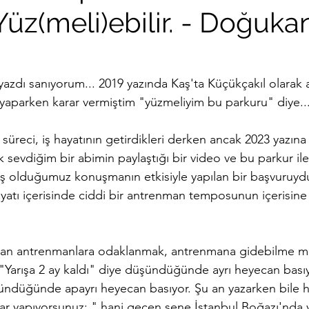
üz(meli)ebilir. - Doğuka
ırma
zdı sanıyorum... 2019 yazında Kaş'ta Küçükçakıl olarak a
l yaparken karar vermiştim "yüzmeliyim bu parkuru" diye...
üreci, iş hayatının getirdikleri derken ancak 2023 yazına
sevdiğim bir abimin paylaştığı bir video ve bu parkur ile 
ş olduğumuz konuşmanın etkisiyle yapılan bir başvuruyd
atı içerisinde ciddi bir antrenman temposunun içerisine
madan antrenmanlara odaklanmak, antrenmana gidebilme m
"Yarışa 2 ay kaldı" diye düşündüğünde ayrı heyecan basıy
şündüğünde apayrı heyecan basıyor. Şu an yazarken bile 
lar yapıyorsunuz; " hani geçen sene İstanbul Boğazı'nda