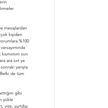
erin 
irmeler 
ve mesajlardan 
rçok kişiden 
 yorumlara %100 
z varsayımında 
rt kısmımım son 
ra ara sırt ya 
onraki yarışta 
 Belki de tüm 
ttiğim gibi 
ı yükle 
 vize, yurtdışı 