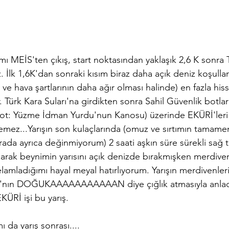
kısmı MEİS'ten çıkış, start noktasından yaklaşık 2,6 K sonra 
z. İlk 1,6K'dan sonraki kısım biraz daha açık deniz koşullar
 ve hava şartlarının daha ağır olması halinde) en fazla his
. Türk Kara Suları'na girdikten sonra Sahil Güvenlik botla
t: Yüzme İdman Yurdu'nun Kanosu) üzerinde EKÜRİ'leri
mez...Yarışın son kulaçlarında (omuz ve sırtımın tamamen
ada ayrıca değinmiyorum) 2 saati aşkın süre sürekli sağ t
larak beynimin yarısını açık denizde bırakmışken merdiven
lamladığımı hayal meyal hatırlıyorum. Yarışın merdivenleri
LA'nın DOĞUKAAAAAAAAAAAN diye çığlık atmasıyla anla
ÜRİ işi bu yarış.
 da yarış sonrası.... 