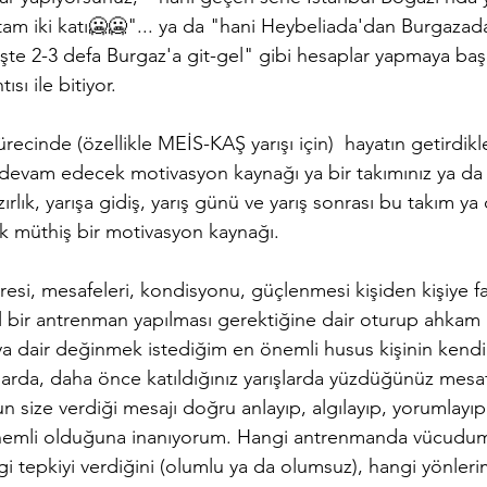
 tam iki katı🥶🥶"... ya da "hani Heybeliada'dan Burgazad
İşte 2-3 defa Burgaz'a git-gel" gibi hesaplar yapmaya baş
ısı ile bitiyor.
ürecinde (özellikle MEİS-KAŞ yarışı için)  hayatın getirdikl
evam edecek motivasyon kaynağı ya bir takımınız ya da 
ırlık, yarışa gidiş, yarış günü ve yarış sonrası bu takım ya 
ek müthiş bir motivasyon kaynağı.
si, mesafeleri, kondisyonu, güçlenmesi kişiden kişiye far
ıl bir antrenman yapılması gerektiğine dair oturup ahka
 dair değinmek istediğim en önemli husus kişinin kendi
arda, daha önce katıldığınız yarışlarda yüzdüğünüz mesa
n size verdiği mesajı doğru anlayıp, algılayıp, yorumlayı
nemli olduğuna inanıyorum. Hangi antrenmanda vücudu
 tepkiyi verdiğini (olumlu ya da olumsuz), hangi yönlerim