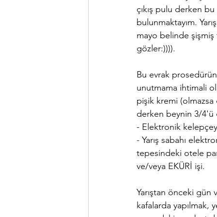
çıkış pulu derken bu
bulunmaktayım. Yarış
mayo belinde şişmiş t
gözler:)))). 
Bu evrak prosedürünü
unutmama ihtimali ol
pişik kremi (olmazsa o
derken beynin 3/4'ü ç
- Elektronik kelepçey
- Yarış sabahı elektr
tepesindeki otele pa
ve/veya EKÜRİ işi.
Yarıştan önceki gün v
kafalarda yapılmak, ye