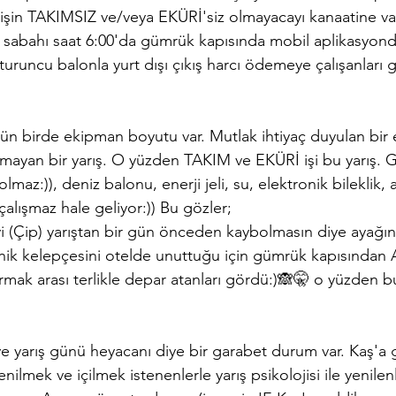
 işin TAKIMSIZ ve/veya EKÜRİ'siz olmayacayı kanaatine va
 sabahı saat 6:00'da gümrük kapısında mobil aplikasyond
uruncu balonla yurt dışı çıkış harcı ödemeye çalışanları 
n birde ekipman boyutu var. Mutlak ihtiyaç duyulan bir
mayan bir yarış. O yüzden TAKIM ve EKÜRİ işi bu yarış. 
lmaz:)), deniz balonu, enerji jeli, su, elektronik bileklik, a
alışmaz hale geliyor:)) Bu gözler;
i (Çip) yarıştan bir gün önceden kaybolmasın diye ayağına
onik kelepçesini otelde unuttuğu için gümrük kapısından An
rmak arası terlikle depar atanları gördü:)🙈🤫 o yüzden b
e yarış günü heyacanı diye bir garabet durum var. Kaş'a g
nilmek ve içilmek istenenlerle yarış psikolojisi ile yenilenl