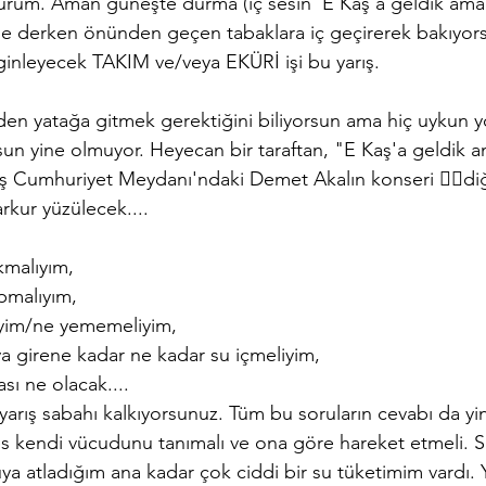
urum. Aman güneşte durma (iç sesin 'E Kaş'a geldik ama 
e derken önünden geçen tabaklara iç geçirerek bakıyorsu
inleyecek TAKIM ve/veya EKÜRİ işi bu yarış.
en yatağa gitmek gerektiğini biliyorsun ama hiç uykun 
sun yine olmuyor. Heyecan bir taraftan, "E Kaş'a geldik 
Kaş Cumhuriyet Meydanı'ndaki Demet Akalın konseri 🤦‍♂️diğe
arkur yüzülecek....
kmalıyım,
pmalıyım,
iyim/ne yememeliyim,
a girene kadar ne kadar su içmeliyim, 
sı ne olacak....
 yarış sabahı kalkıyorsunuz. Tüm bu soruların cevabı da yi
 kendi vücudunu tanımalı ve ona göre hareket etmeli. 
a atladığım ana kadar çok ciddi bir su tüketimim vardı. Y