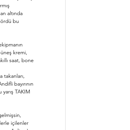
rmış 
an altında 
gördü bu 
 ekipmanın 
Güneş kremi, 
kıllı saat, bone 
 takanları,
difli bayırının 
u yarış TAKIM 
elmişsin, 
erle içilenler 