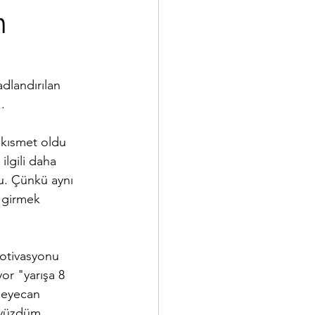
n
dlandırılan 
.
 kısmet oldu 
ilgili daha 
u. Çünkü aynı 
 girmek 
otivasyonu 
or "yarışa 8 
heyecan 
 yüzdüm 