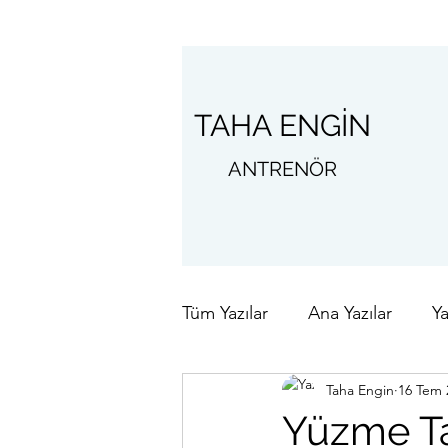
TAHA ENGİN
ANTRENÖR
Tüm Yazılar
Ana Yazılar
Ya
Taha Engin
16 Tem 
Yeme İçme Gezi
Çocukl
Yüzme Ta