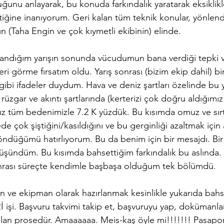
ğunu anlayarak, bu konuda farkındalık yaratarak eksiklikl
ğine inanıyorum. Geri kalan tüm teknik konular, yönlend
 (Taha Engin ve çok kıymetli ekibinin) elinde.
ırlandığım yarışın sonunda vücudumun bana verdiği tepki 
eri görme fırsatım oldu. Yarış sonrası (bizim ekip dahil) bi
ibi ifadeler duydum. Hava ve deniz şartları özelinde bu
 rüzgar ve akıntı şartlarında (kerterizi çok doğru aldığımı
ksız tüm bedenimizle 7.2 K yüzdük. Bu kısımda omuz ve sı
e çok şiştiğini/kasıldığını ve bu gerginliği azaltmak için a
düğümü hatırlıyorum. Bu da benim için bir mesajdı. Bir s
düşündüm. Bu kısımda bahsettiğim farkındalık bu aslında.
 sonrası süreçte kendimle başbaşa olduğum tek bölümdü.
 ve ekipman olarak hazırlanmak kesinlikle yukarıda bahse
işi. Başvuru takvimi takip et, başvuruyu yap, dokümanlar
olan prosedür. Amaaaaaa. Meis-kaş öyle mi!!!!!!! Pasaport,