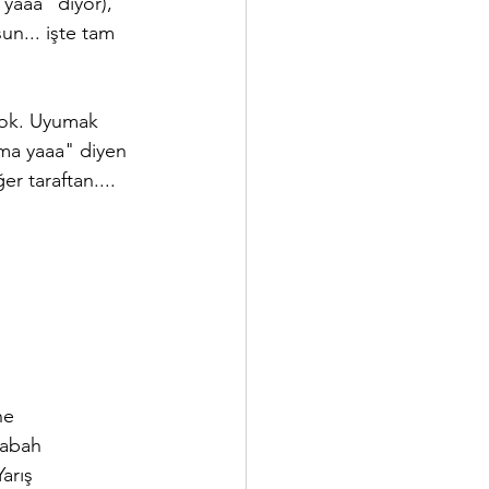
yaaa" diyor), 
n... işte tam 
yok. Uyumak 
ama yaaa" diyen 
r taraftan.... 
ne 
Sabah 
arış 