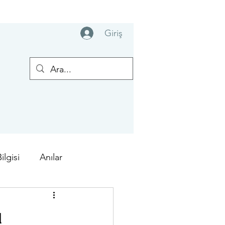
Giriş
lgisi
Anılar
Meis Yarışı
u