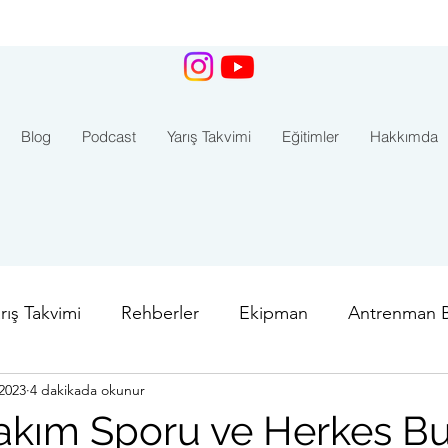
Blog
Podcast
Yarış Takvimi
Eğitimler
Hakkımda
rış Takvimi
Rehberler
Ekipman
Antrenman Bi
2023
4 dakikada okunur
ar
İstanbul Boğaz Yarışı
Aquamasters
Kaş - 
kım Sporu ve Herkes B