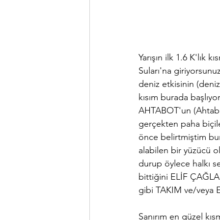
Yarışın ilk 1.6 K'lık 
Suları'na giriyorsunu
deniz etkisinin (deniz
kısım burada başlıyor
AHTABOT'un (Ahtabo
gerçekten paha biçile
önce belirtmiştim bur
alabilen bir yüzücü o
durup öylece halkı se
bittiğini ELİF ÇAĞ
gibi TAKIM ve/veya EK
Sanırım en güzel kısmı