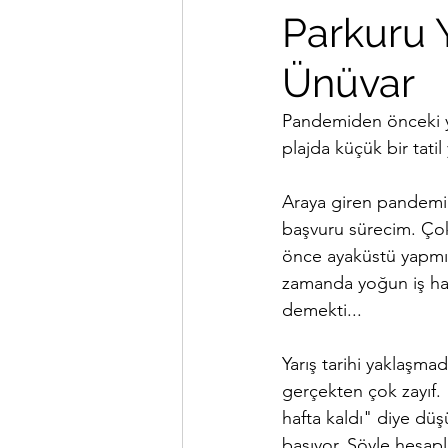
Parkuru Y
Çanakkale Boğazı
Araşt
Ünüvar
Pandemiden önceki ya
plajda küçük bir tati
Araya giren pandemi s
başvuru sürecim. Çok 
önce ayaküstü yapmı
zamanda yoğun iş hay
demekti...
Yarış tarihi yaklaş
gerçekten çok zayıf. 
hafta kaldı" diye dü
basıyor. Şöyle hesap