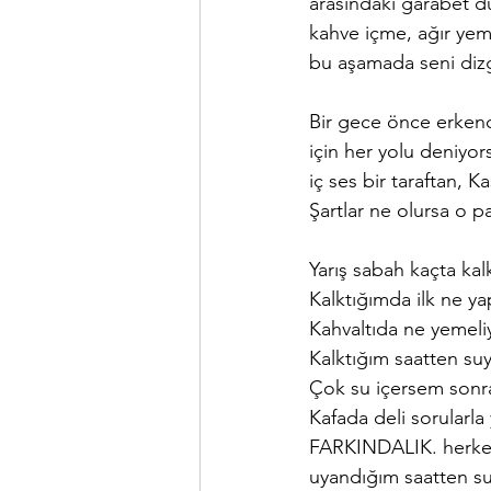
arasındaki garabet d
kahve içme, ağır yem
bu aşamada seni dizg
Bir gece önce erkend
için her yolu deniyor
iç ses bir taraftan, 
Şartlar ne olursa o p
Yarış sabah kaçta kal
Kalktığımda ilk ne ya
Kahvaltıda ne yemel
Kalktığım saatten suy
Çok su içersem sonra
Kafada deli sorularla
FARKINDALIK. herkes
uyandığım saatten suy