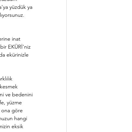
a'ya yüzdük ya 
lıyorsunuz. 
erine inat 
bir EKÜRİ'niz 
da ekürinizle 
klılık 
m kesmek 
ni ve bedenini 
fe, yüzme 
p ona göre 
muzun hangi 
izin eksik 