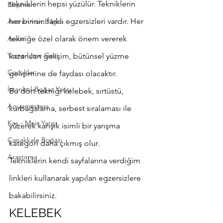
tekniklerin hepsi yüzülür. Tekniklerin 
Ekipman
her birinin farklı egzersizleri vardır. Her 
Antrenman Bilgisi
Anılar
tekniğe özel olarak önem vererek 
Yeme İçme Gezi
kazanılan gelişim, bütünsel yüzme 
Çocuklar
gelişimine de faydası olacaktır.
İstanbul Boğaz Yarışı
Bu dört tekniği kelebek, sırtüstü, 
Aquamasters
kurbağalama, serbest sıralaması ile 
Kaş - Meis Yarışı
yüzerek karışık isimli bir yarışma 
Çanakkale Boğazı
kategori daha çıkmış olur.
Araştırma
Tekniklerin kendi sayfalarına verdiğim 
linkleri kullanarak yapılan egzersizlere 
bakabilirsiniz. 
KELEBEK