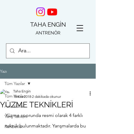
TAHA ENGİN
ANTRENÖR
Yazı
Tüm Yazılar
Taha Engin
Tüm Yazılar
18 Kas 2018
2 dakikada okunur
YÜZME TEKNİKLERİ
Ana Yazılar
Yüzme sporunda resmi olarak 4 farklı 
Yarış Takvimi
teknik bulunmaktadır. Yarışmalarda bu 
Rehberler