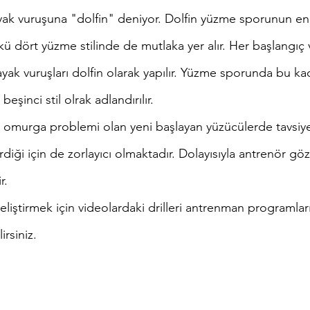
ırma
yak vuruşuna "dolfin" deniyor. Dolfin yüzme sporunun en
nkü dört yüzme stilinde de mutlaka yer alır. Her başlangıç
 ayak vuruşları dolfin olarak yapılır. Yüzme sporunda bu ka
eşinci stil olrak adlandırılır. 
le omurga problemi olan yeni başlayan yüzücülerde tavsiy
rdiği için de zorlayıcı olmaktadır. Dolayısıyla antrenör gö
r.
eliştirmek için videolardaki drilleri antrenman programlar
rsiniz. 