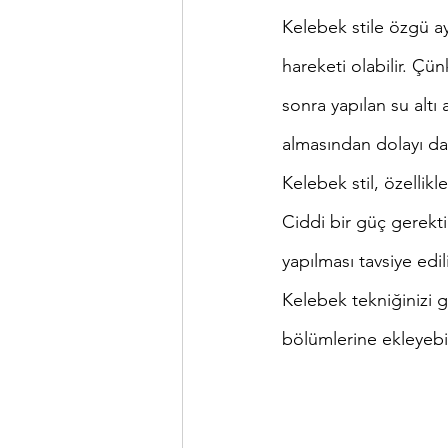
Çanakkale Boğazı
Araşt
Kelebek stile özgü a
hareketi olabilir. Çü
sonra yapılan su altı
almasından dolayı da b
Kelebek stil, özellik
Ciddi bir güç gerekti
yapılması tavsiye edili
Kelebek tekniğinizi g
bölümlerine ekleyebili