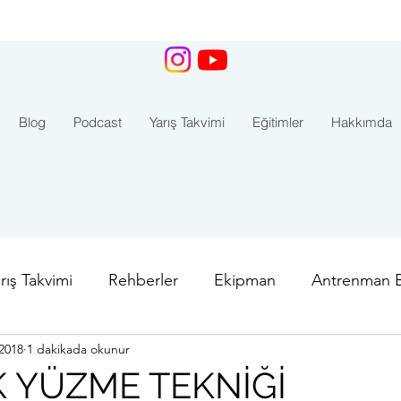
Blog
Podcast
Yarış Takvimi
Eğitimler
Hakkımda
rış Takvimi
Rehberler
Ekipman
Antrenman Bi
2018
1 dakikada okunur
ar
İstanbul Boğaz Yarışı
Aquamasters
Kaş - 
 YÜZME TEKNİĞİ