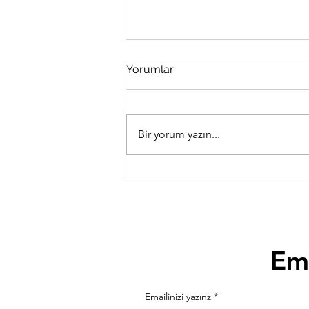
Yorumlar
Bir yorum yazın...
YİY Yarış Rehberi
Ema
Emailinizi yazınz