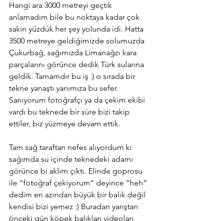
Hangi ara 3000 metreyi geçtik 
anlamadım bile bu noktaya kadar çok 
sakin yüzdük her şey yolunda idi. Hatta 
3500 metreye geldiğimizde solumuzda 
Çukurbağ, sağımızda Limanağzı kara 
parçalarını görünce dedik Türk sularına 
geldik. Tamamdır bu iş :) o sırada bir 
tekne yanaştı yanımıza bu sefer. 
Sanıyorum fotoğrafçı ya da çekim ekibi 
vardı bu teknede bir süre bizi takip 
ettiler, biz yüzmeye devam ettik. 
Tam sağ taraftan nefes alıyordum ki 
sağımda su içinde teknedeki adamı 
görünce bi aklım çıktı. Elinde goprosu 
ile “fotoğraf çekiyorum” deyince “heh” 
dedim en azından büyük bir balık değil 
kendisi bizi yemez :) Buradan yarıştan 
önceki gün köpek balıkları videoları 