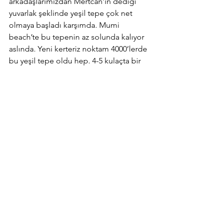
arkadaşlarımızdan Mertcan’ın dediği 
yuvarlak şeklinde yeşil tepe çok net 
olmaya başladı karşımda. Mumi 
beach’te bu tepenin az solunda kalıyor 
aslında. Yeni kerteriz noktam 4000’lerde 
bu yeşil tepe oldu hep. 4-5 kulaçta bir 
hep kafamı kaldırıp kontrol ederek 
devam ettim. 
5000 metre olduğunda hala kendimi 
dinç hissediyordum. Bir yandan da 
saatlerle olduğumuzdan diyordum ki az 
kaldı artık kaldı 2000 metrelik yol. Artık 
Mumi beach’ın sarı, turunculu 
şemşiyeleri de seçiliyor. 5500 metre 
gibi Melda biraz yorulduğunu 
söyleyince bu sefer biraz öne geçtim. 
Draftta daha rahat olur belki diye. 
Dedik bırakmak yok yola devam :) Öyle 