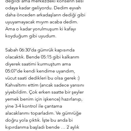
değildi ama merkezdeki konserin sesi 
odaya kadar geliyordu. Dedim eyvah 
daha önceden arkadaşların dediği gibi 
uyuyamayacak mıyım acaba dedim. 
Ama o kadar yorulmuşum ki kafayı 
koyduğum gibi uyudum. 
Sabah 06:30’da gümrük kapısında 
olacaktık. Bende 05:15 gibi kalkarım 
diyerek saatimi kurmuştum ama 
05:07’de kendi kendime uyandım, 
vücut saati dedikleri bu olsa gerek :)
Kahvaltımı ettim (ancak sadece yarısını 
yiyebildim. Çok erken saatte bir şeyler 
yemek benim için işkence) hazırlanıp, 
yine 3-4 kontrol ile çantama 
alacaklarımı toparladım. Ve gümrüğe 
doğru yola çıktık. İşte bu anda bi 
kıpırdanma başladı bende … 2 aylık 