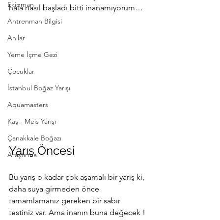
Ekipman
hala nasıl başladı bitti inanamıyorum… 
Antrenman Bilgisi
Anılar
Yeme İçme Gezi
Çocuklar
İstanbul Boğaz Yarışı
Aquamasters
Kaş - Meis Yarışı
Çanakkale Boğazı
Yarış Öncesi
Araştırma
Bu yarış o kadar çok aşamalı bir yarış ki, 
daha suya girmeden önce 
tamamlamanız gereken bir sabır 
testiniz var. Ama inanın buna değecek ! 