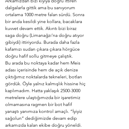
Arkamızdan bizi kıyıya doğru ittiren 
dalgalarla gittik ama bu sanıyorum 
ortalama 1000 metre falan sürdü. Sonra 
bir anda kesildi yine kollara, bacaklara 
kuvvet devam ettik. Akıntı bizi biraz 
saga doğru (Limanağzı’na doğru atıyor 
gibiydi) ittiriyordu. Burada daha fazla 
kafamızı sudan çıkara çıkara hörgüce 
doğru hafif sollu gitmeye çalıştık.
Bu arada bu noktaya kadar hem Meis 
adası içerisinde hem de açık denize 
çıktığımız noktalarda tekneleri, botları 
gördük. Öyle yalnız kalmışlık hissine hiç 
kaplımadım. Hatta yaklaşık 2500-3000 
metrelere ulaştığımızda bir işaretimiz 
olmamasına ragmen bir bot hafif 
yanaştı yanımıza kontrol amaçlı. “İyiyiz 
sağolun” dediğimizde devam edip 
arkamızda kalan ekibe doğru yöneldi. 