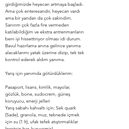
girdiğimizde heyecan artmaya başladı. 
Ama çok enteresandır, heyecan vardı 
ama bir yandan da çok sakindim. 
Sanırım çok fazla fire vermeden 
katılabildiğim ve ekstra antrenmanların 
beni iyi hissettiriyor olması idi durum. 
Bavul hazırlama anına gelince yanıma 
alacaklarımı yatak üzerine dizip, tek tek 
kontrol ederek aldım yanıma. 
Yarış için yanımda götürdüklerim:
Pasaport, lisans, kimlik, mayolar, 
gözlük, bone, sudocrem, güneş 
koruyucu, enerji jelleri
Yarış sabahı kahvaltı için; Sek quark 
(Sade), granola, muz, teknede içmek 
için su (1 lt), ufak tefek atıştırmalıklar 
(protein bar, kuruyemiş)