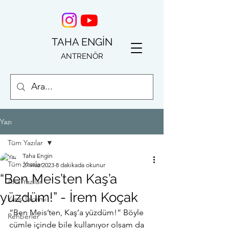
TAHA ENGİN
ANTRENÖR
Yazı
Tüm Yazılar
Taha Engin
Tüm Yazılar
27 Haz 2023
8 dakikada okunur
“Ben Meis’ten Kaş’a
Ana Yazılar
yüzdüm!” - İrem Koçak
Yarış Takvimi
“Ben Meis’ten, Kaş’a yüzdüm!” Böyle 
Rehberler
cümle içinde bile kullanıyor olsam da 