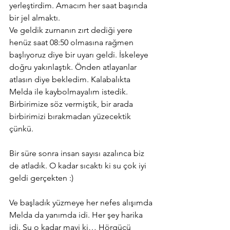
yerleştirdim. Amacım her saat başında 
bir jel almaktı.
Ve geldik zurnanın zırt dediği yere 
henüz saat 08:50 olmasına rağmen 
başlıyoruz diye bir uyarı geldi. İskeleye 
doğru yakınlaştık. Önden atlayanlar 
atlasın diye bekledim. Kalabalıkta 
Melda ile kaybolmayalım istedik. 
Birbirimize söz vermiştik, bir arada 
birbirimizi bırakmadan yüzecektik 
çünkü. 
Bir süre sonra insan sayısı azalınca biz 
de atladık. O kadar sıcaktı ki su çok iyi 
geldi gerçekten :) 
Ve başladık yüzmeye her nefes alışımda 
Melda da yanımda idi. Her şey harika 
idi. Su o kadar mavi ki… Hörgüçü 