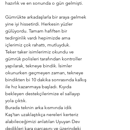
hazırlık ve en sonunda o gün gelmişti. 
Gümrükte arkadaşlarla bir araya gelmek 
yine iyi hissetirdi. Herkesin yüzler 
gülüyordu. Tamam hafiften bir 
tedirginlik vardı hepimizde ama 
içlerimiz çok rahattı, mutluyduk.
Teker taker isimlerimiz okundu ve 
gümrük polisleri tarafından kontroller 
yapılarak, tekneye bindik. İsimler 
okunurken geçmeyen zaman, tekneye 
bindikten bi 10 dakika sonrasında kalkış 
ile hız kazanmaya başladı. Kıyıda 
bekleyen destekçilerimize el sallayıp 
yola çıktık. 
Burada teknin arka kısmında idik 
Kaş’tan uzaklaştıkça nereleri kerteriz 
alabileceğimizi anlatılan Uyuyan Dev 
dedikleri kara parçasını ve üzerindeki 