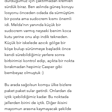
durduğumuz için çaktırmadan kremleri 
sürdük biraz. Ben aslında güneş koruyu 
losyonu önceden odada da sürmüştüm 
bir posta ama sudocrem kısmı önemli 
idi. Melda’nın yanında küçük bir 
sudocrem varmış neyseki benim koca 
kutu yerine onu alıp indik tekneden. 
Küçük bir iskelede azıcık gölge bir 
köşe bulup sürünmeye başladık önce 
kendi sürebildiğimiz yerlere sonra 
birbirimizi kontrol edip, açıkta bir nokta 
bırakmadan hepimiz Casper gibi 
bembeyaz olmuştuk :)
Bu arada sağolsun komşu ülke bizlere 
paket paket sular getirdi. Onlardan da 
içtik içebildiğimiz kadar. Bu noktada 
jellerden birini de içtik. Diğer ikisini 
mayomun arasına kaymayacak şekilde 