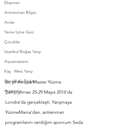
Ekipman
Antrenman Bilgisi
Anılar
Yeme İçme Gezi
Çocuklar
İstanbul Boğaz Yarışı
Aquamasters
Kaş - Meis Yarışı
Çanakkale Boğazı
Bu yıl Avrupa Master Yüzme 
Araştırma
Şampiyonası 25-29 Mayıs 2016’da 
Londra’da gerçekleşti. Yarışmaya 
YüzmeMania’dan, antrenman 
programlarını verdiğim sporcum Seda 