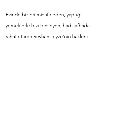
Evinde bizleri misafir eden, yaptığı 
yemeklerle bizi besleyen, had safhada 
rahat ettiren Reyhan Teyze’nin hakkını 
ödeymeyiz, kendisine özel olarak 
teşekkür ederim.
Anılar