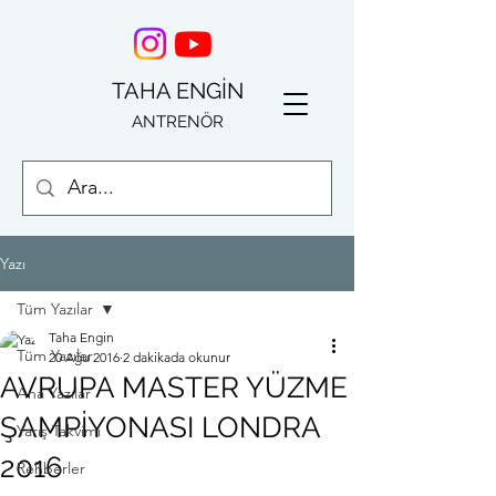
TAHA ENGİN
ANTRENÖR
Yazı
Tüm Yazılar
Taha Engin
Tüm Yazılar
20 Ağu 2016
2 dakikada okunur
AVRUPA MASTER YÜZME
Ana Yazılar
ŞAMPİYONASI LONDRA
Yarış Takvimi
2016
Rehberler