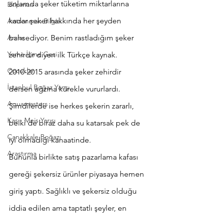
anlamda şeker tüketim miktarlarına 
Ekipman
kadar şeker hakkında her şeyden 
Antrenman Bilgisi
Anılar
bahsediyor. Benim rastladığım şeker 
Yeme İçme Gezi
zehirdir diyen ilk Türkçe kaynak.
Çocuklar
2010-2015 arasında şeker zehirdir 
İstanbul Boğaz Yarışı
dersen ağzına kürekle vururlardı. 
Aquamasters
Şimdilerde ise herkes şekerin zararlı, 
Kaş - Meis Yarışı
belki de biraz daha su katarsak pek de 
Çanakkale Boğazı
iyi olmadığı kanaatinde.
Araştırma
Bununla birlikte satış pazarlama kafası 
gereği şekersiz ürünler piyasaya hemen 
giriş yaptı. Sağlıklı ve şekersiz olduğu 
iddia edilen ama taptatlı şeyler, en 