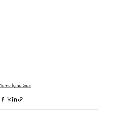
Yeme İçme Gezi
Hepsini Gör
Son Yazılar