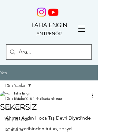
TAHA ENGİN
ANTRENÖR
Yazı
Tüm Yazılar
Taha Engin
Tüm Yazılar
12 Kas 2018
1 dakikada okunur
ŞEKERSİZ
Ana Yazılar
Ahmet Aydın Hoca Taş Devri Diyeti’nde 
Yarış Takvimi
şekerin tarihinden tutun, sosyal 
Rehberler