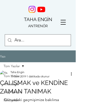
TAHA ENGİN
ANTRENÖR
Yazı
Tüm Yazılar
Taha Engin
Tüm Yazılar
17 Tem 2019
1 dakikada okunur
ÇALIŞMAK ve KENDİNE
Ana Yazılar
ZAMAN TANIMAK
Yarış Takvimi
Dünyadaki geçmişimize bakılırsa 
Rehberler