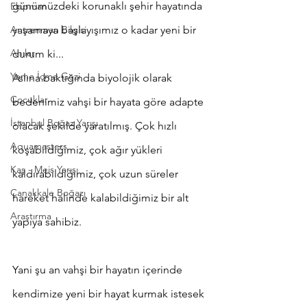
günümüzdeki korunaklı şehir hayatında 
Ekipman
Antrenman Bilgisi
yaşamaya başlayışımız o kadar yeni bir 
Anılar
durum ki...
Yeme İçme Gezi
Aslına baktığında biyolojik olarak 
Çocuklar
bedenimiz vahşi bir hayata göre adapte 
İstanbul Boğaz Yarışı
olacak şekilde yaratılmış. Çok hızlı 
Aquamasters
koşabildiğimiz, çok ağır yükleri 
Kaş - Meis Yarışı
kaldırabildiğimiz, çok uzun süreler 
Çanakkale Boğazı
hareket halinde kalabildiğimiz bir alt 
Araştırma
yapıya sahibiz.
Yani şu an vahşi bir hayatın içerinde 
kendimize yeni bir hayat kurmak istesek 